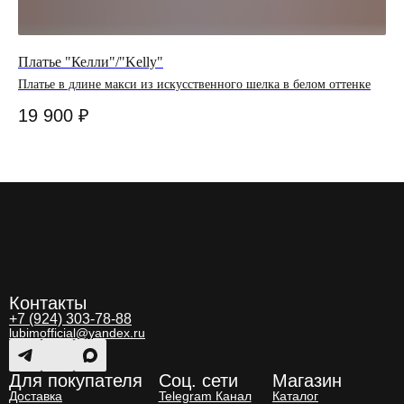
Платье "Келли"/"Kelly"
Юб
Платье в длине макси из искусственного шелка в белом оттенке
Юб
отт
19 900
₽
1
Контакты
+7 (924) 303-78-88
lubimofficial@yandex.ru
Для покупателя
Соц. сети
Магазин
Доставка
Telegram Канал
Каталог