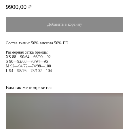
9900,00
₽
Добавить в корзину
Состав ткани: 50% вискоза 50% ПЭ
Размерная сетка бренда:
ХS 88—90/64—66/90—92
S 90—92/68—70/94—96
M 92—94/72—74/98—100
L 94—98/76—78/102—104
Вам так же понравится