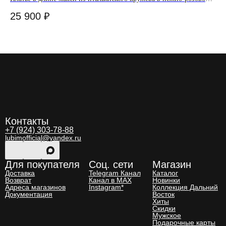
оттенке
25 900
₽
9 
Контакты
+7 (924) 303-78-88
lubimofficial@yandex.ru
Для покупателя
Соц. сети
Магазин
Доставка
Telegram Канал
Каталог
Возврат
Канал в MAX
Новинки
Адреса магазинов
Instagram*
Коллекция Дальний
Документация
Восток
Хиты
Скидки
Мужское
Подарочные карты