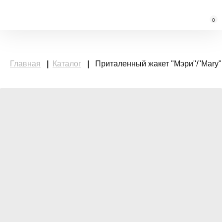
0
Главная
|
Каталог
|
Приталенный жакет "Мэри"/"Mary"