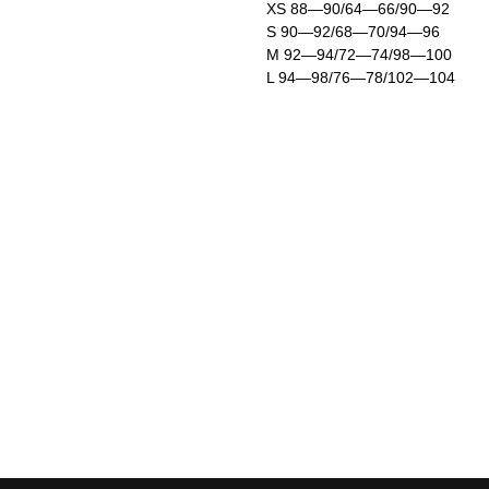
ХS 88—90/64—66/90—92
S 90—92/68—70/94—96
M 92—94/72—74/98—100
L 94—98/76—78/102—104