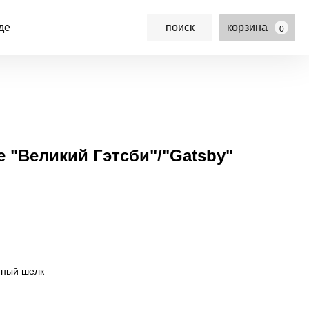
де
поиск
корзина
0
 "Великий Гэтсби"/"Gatsby"
нный шелк