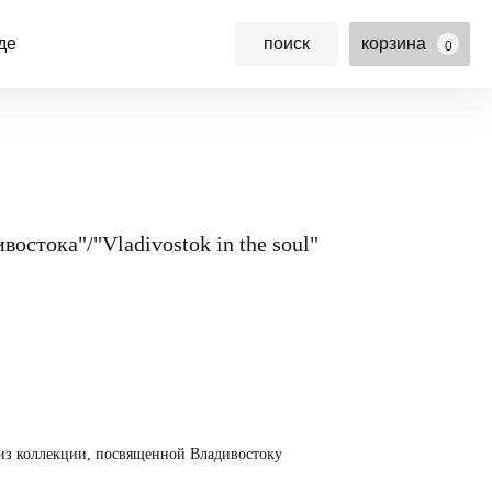
де
поиск
корзина
0
остока"/"Vladivostok in the soul"
из коллекции, посвященной Владивостоку