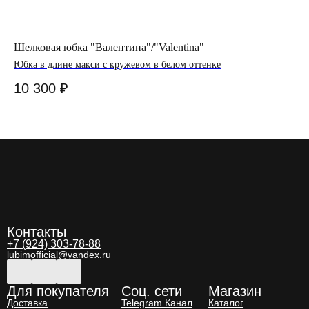
Шелковая юбка "Валентина"/"Valentina"
Пр
Юбка в длине макси с кружевом в белом оттенке
Пр
кр
10 300
₽
2
Контакты
+7 (924) 303-78-88
lubimofficial@yandex.ru
Для покупателя
Соц. сети
Магазин
Доставка
Telegram Канал
Каталог