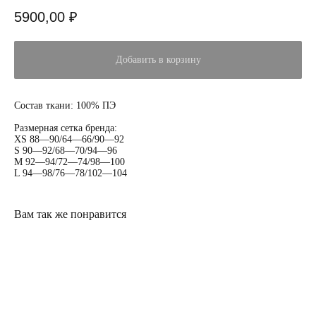
5900,00
₽
Добавить в корзину
Состав ткани: 100% ПЭ
Размерная сетка бренда:
ХS 88—90/64—66/90—92
S 90—92/68—70/94—96
M 92—94/72—74/98—100
L 94—98/76—78/102—104
Вам так же понравится