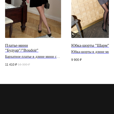
Платье-мини
Юбка-шорты "Шарм"/"C
"Будуар"/"Boudoir"
Юбка-шорты в длине мини
графитовом оттенке
Бархатное платье в длине мини с
9 900
₽
вставками из итальянского кружева
11 410
₽
16 300
₽