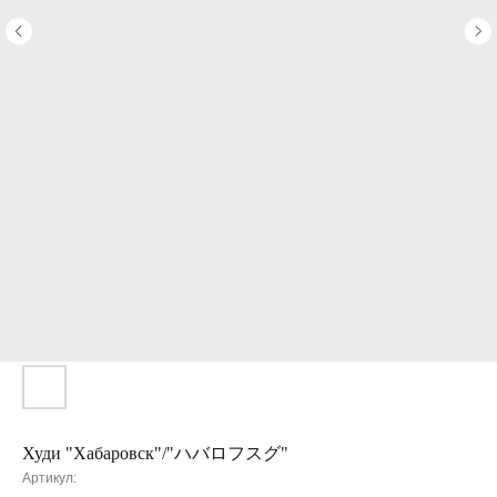
Худи "Хабаровск"/"ハバロフスグ"
Артикул: