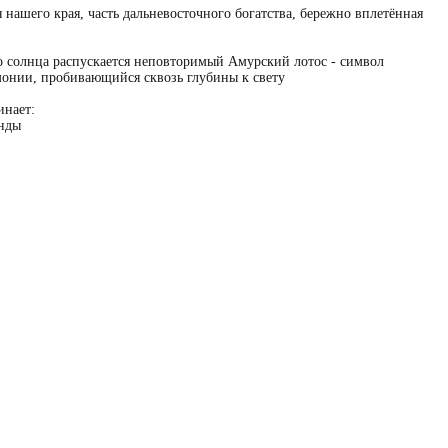
я нашего края, часть дальневосточного богатства, бережно вплетённая
о солнца распускается неповторимый Амурский лотос - символ
монии, пробивающийся сквозь глубины к свету
инает:
енды