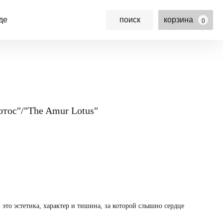
де
поиск
корзина
0
тос"/"The Amur Lotus"
 это эстетика, характер и тишина, за которой слышно сердце