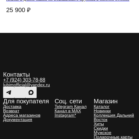
25 900
₽
1
Контакты
+7 (924) 303-78-88
lubimofficial@yandex.ru
Для покупателя
Соц. сети
Магазин
Доставка
Telegram Канал
Каталог
Возврат
Канал в MAX
Новинки
Адреса магазинов
Instagram*
Коллекция Дальний
Документация
Восток
Хиты
Скидки
Мужское
Подарочные карты